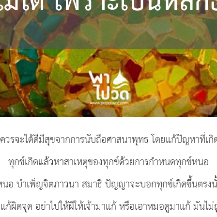
ควรจะได้ดีมีสุขจากการนับถือศาสนาพุทธ โดยแก้ปัญหาที่เกิด
ทุกข์เกิดแล้วหาสาเหตุของทุกข์ด้วยการกำหนดทุกข์หนอ
นอ บำเพ็ญจิตภาวนา สมาธิ ปัญญาจะบอกทุกข์เกิดขึ้นตรงนั้
แก้ผิดจุด อย่าไปให้ผีให้เจ้ามาแก้ หรือเอาหมอดูมาแก้ มันไม่ถู