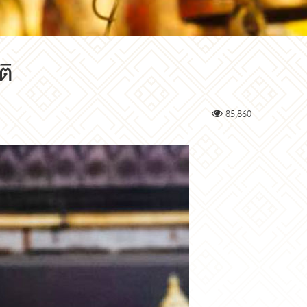
ติ
85,860